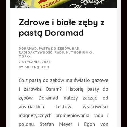
Zdrowe i białe zęby z
pastą Doramad
DORAMAD
,
PASTA DO ZĘBÓW
,
RAD
,
RADIOAKTYWNOŚĆ
,
RADIUM
,
THORIUM-X
,
TOR-X
2 STYCZNIA, 2026
BY
GREENQUEEN
Co z pastą do zębów ma światło gazowe
i żarówka Osram? Historię pasty do
zębów Doramad należy zacząć od
austriackich testów właściwości
magnetycznych promieniowania radu i
polonu. Stefan Meyer i Egon von