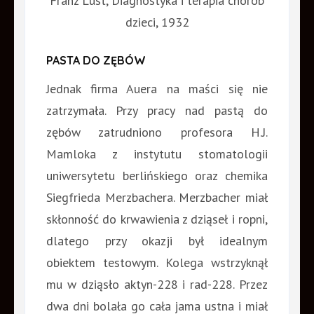
Franz Lust, Diagnostyka i terapia chorób
dzieci, 1932
PASTA DO ZĘBÓW
Jednak firma Auera na maści się nie
zatrzymała. Przy pracy nad pastą do
zębów zatrudniono profesora H.J.
Mamloka z instytutu stomatologii
uniwersytetu berlińskiego oraz chemika
Siegfrieda Merzbachera. Merzbacher miał
skłonność do krwawienia z dziąseł i ropni,
dlatego przy okazji był idealnym
obiektem testowym. Kolega wstrzyknął
mu w dziąsło aktyn-228 i rad-228. Przez
dwa dni bolała go cała jama ustna i miał