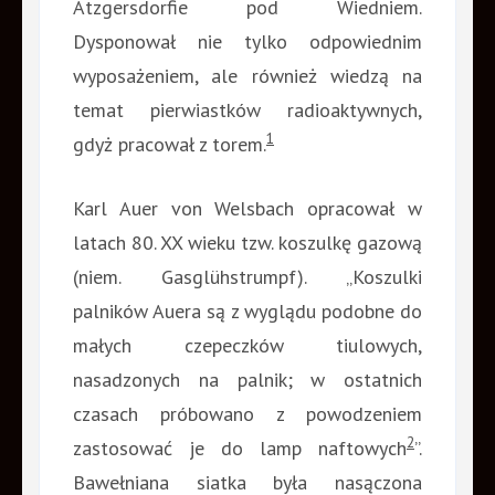
Atzgersdorfie pod Wiedniem.
Dysponował nie tylko odpowiednim
wyposażeniem, ale również wiedzą na
temat pierwiastków radioaktywnych,
1
gdyż pracował z torem.
Karl Auer von Welsbach opracował w
latach 80. XX wieku tzw. koszulkę gazową
(niem. Gasglühstrumpf). „Koszulki
palników Auera są z wyglądu podobne do
małych czepeczków tiulowych,
nasadzonych na palnik; w ostatnich
czasach próbowano z powodzeniem
2
zastosować je do lamp naftowych
”.
Bawełniana siatka była nasączona