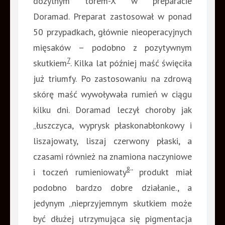
dożylnym torem-X w preparacie
Doramad. Preparat zastosował w ponad
50 przypadkach, głównie nieoperacyjnych
mięsaków – podobno z pozytywnym
7
skutkiem
. Kilka lat później maść święciła
już triumfy. Po zastosowaniu na zdrową
skórę maść wywoływała rumień w ciągu
kilku dni. Doramad leczył choroby jak
„łuszczyca, wyprysk płaskonabłonkowy i
liszajowaty, liszaj czerwony płaski, a
czasami również na znamiona naczyniowe
8
i toczeń rumieniowaty
” produkt miał
podobno bardzo dobre działanie., a
jedynym „nieprzyjemnym skutkiem może
być dłużej utrzymująca się pigmentacja