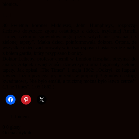
błonica.
[…]
30 kwietnia koroner Middlesex, John Humphreys, rozpoczął
śledztwo dotyczące zgonu ostatniego z dzieci, trzyletniej Amelii
Turner, rzekomo spowodowanego przez wdychanie „emanacji z
zielonej tapety”. Matka dzieci poinformowała doktora Ortona, że
wszystkie dzieci zachorowały w ten sam sposób i ostatecznie zmarły
z bólem gardła, który przypisano błonicy.
Doktor Letheby, profesor chemii w London Hospital, otrzymał do
analizy żołądek i wnętrzności dziewczynki oraz fragmenty zielonej
tapety. Jak opisał „The Times” 1 maja 1862: „Odkrył, że [tapeta]
zawiera luźno przylegający arszenik w proporcji 3 granów na stopę
kwadratową. Nie było emalii, a truciznę można było łatwo zetrzeć”
(„The Times”, 1.05.1862.).
Ibidem.
0
0
głosy
Ocena artykułu