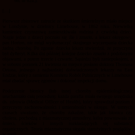
66, nr 62a.).
[…]
Pierwsze zbiorowe zatrucie ze skutkiem śmiertelnym miało miejsce
w Londynie, w dzielnicy Limehouse, w 1862 roku. Niewielką
kamienicę czynszową zamieszkiwała rodzina z czwórką dzieci.
Nagle jedno z dzieci poczuło się źle i zmarło, a lekarz okręgowy,
pan Horton, nie mógł wytłumaczyć skrajnego wyczerpania dziecka
żadną chorobą. Po zgonie dziecka lekarz stwierdził, że przyczyną
był dyfteryt. Kilka dni później kolejne dziecko zmarło z podobnymi
objawami, a potem trzecie i czwarte. Sąsiedzi byli zaniepokojeni, a
w sobotni poranek 21 kwietnia na miejsce posłano doktora Thomasa
Ortona, jednego z najbardziej doświadczonych lekarzy na East
Endzie, który z ramienia Komitetu Robót Publicznych w Limehouse
miał zbadać sprawę zgonów i dokonać inspekcji domu.
Podejrzenie błonicy (lub innej choroby epidemiologicznej)
uruchamiało całą procedurę: każda parafia miała swojego urzędnika
ds. zdrowia (Medical Officer of Health), który sprawdzał poziom i
przyczyny zachorowalności i umieralności w okręgu. W tamtych
czasach uważano, że choroby zakaźne, takie jak błonica czy
cholera, pochodzą z miazmatycznej atmosfery, która powstawała ze
śmieci, ścieków i innych rozkładających się substancji
organicznych. Teoria miazmatyczna sięgała starożytnych poglądów,
w myśl