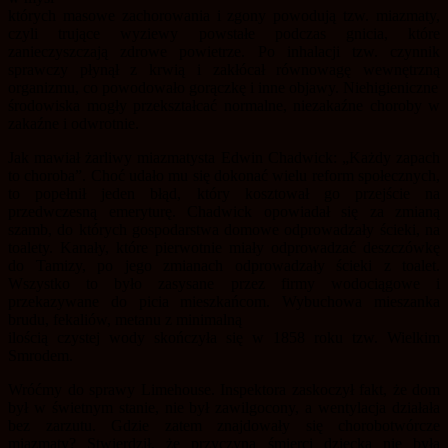
których masowe zachorowania i zgony powodują tzw. miazmaty,
czyli trujące wyziewy powstałe podczas gnicia, które
zanieczyszczają zdrowe powietrze. Po inhalacji tzw. czynnik
sprawczy płynął z krwią i zakłócał równowagę wewnętrzną
organizmu, co powodowało gorączkę i inne objawy. Niehigieniczne
środowiska mogły przekształcać normalne, niezakaźne choroby w
zakaźne i odwrotnie.
Jak mawiał żarliwy miazmatysta Edwin Chadwick: „Każdy zapach
to choroba”. Choć udało mu się dokonać wielu reform społecznych,
to popełnił jeden błąd, który kosztował go przejście na
przedwczesną emeryturę. Chadwick opowiadał się za zmianą
szamb, do których gospodarstwa domowe odprowadzały ścieki, na
toalety. Kanały, które pierwotnie miały odprowadzać deszczówkę
do Tamizy, po jego zmianach odprowadzały ścieki z toalet.
Wszystko to było zasysane przez firmy wodociągowe i
przekazywane do picia mieszkańcom. Wybuchowa mieszanka
brudu, fekaliów, metanu z minimalną
ilością czystej wody skończyła się w 1858 roku tzw. Wielkim
Smrodem.
Wróćmy do sprawy Limehouse. Inspektora zaskoczył fakt, że dom
był w świetnym stanie, nie był zawilgocony, a wentylacja działała
bez zarzutu. Gdzie zatem znajdowały się chorobotwórcze
miazmaty? Stwierdził, że przyczyną śmierci dziecka nie była