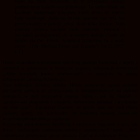
Było dla mnie oczywiste, że to przypadek silnego
podrażnienia żołądkowo-jelitowego. To samo działo się
każdego następnego wieczoru, kiedy drzwi do pokoju
były zamknięte, paliło się światło gazowe i po tym, jak
przebywałem w pokoju przez około kilka godzin. Tego
rodzaju sprawa zaczęła mnie znacznie irytować i
zacząłem podejrzewać, że w samym pokoju czaiło się
źródło zła (W. Hinds, Arsenical poisoning by a wall-
paper, „The Medical Times and Gazette”, 14.02.1857,
t. 1).
Hinds zeskrobał scyzorykiem odrobinę jasnego barwnika z tapety i
umieścił w probówce, a następnie poprzez sublimację wytworzył
„obfite kryształy kwasu arsenawego”, co znaczyło, że tapetę
zabarwiono zielenią Scheelego.
Trzy miesiące później doktor Hinds ponownie opisał kolejne
przypadki zatrucia po przebywaniu w wytapetowanych na zielono
pokojach, w tym przypadek papugi, która – jak się okazało –
„przejawiała pragnienie i ospałość, odmawiała jedzenia i wydawała
się stale spać”. Zauważył również, że gdyby sam nie padł ofiarą
zielonej tapety, nie wiedziałby, że podobną sprawą zajęła się
wcześniej pruska policja sanitarna.
Przywołał tekst doktora Seofferna i zacytował fragment o tym, jak
Prusy postrzegały niebezpieczeństwo arsenicznych tapet: „Jeśli
zamierzasz przebywać przez dłuższy czas w Królestwie Prus, być