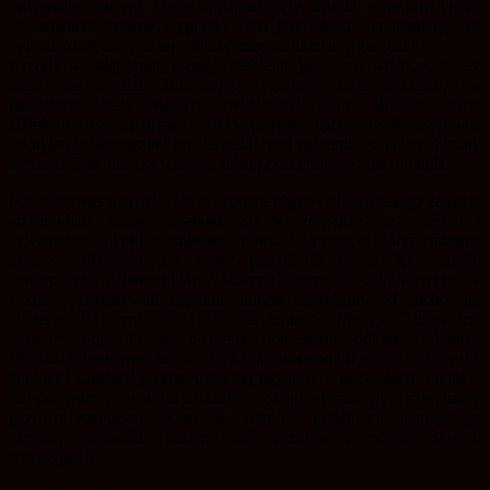
otwieracie powieki. Oczy są zapuchnięte, łzawią, a na powiekach
wyczuwacie dziwne wypryski. Nos jest wielki i spuchnięty, coś
dziwnego się z niego leje. Następnego dnia macie gorączkę,
wrzody w całej jamie ustnej, osłabienie jest coraz większe, a całe
ciało was swędzi. Tak mijają tygodnie, może miesiące, nie
pamiętacie, kiedy ostatni raz widzieliście słońce, drzewa, trawę.
Uśmiechacie się, patrząc na zieloną tapetę, sięgacie osłabioną dłonią
i dotykacie flokowanej powierzchni, pod palcami czujecie delikatny
meszek. Tęsknicie za wiosną, która przez chorobę was ominęła.
Nie chcę was martwić, ale to typowe objawy chronicznego zatrucia
arszenikiem. Lepiej ostatkiem sił wyczołgajcie się z łóżka i
uciekajcie z pokoju, a najlepiej z domu. Kto wie, w którym miejscu
czai się diabelski pył. Przez ponad 50 lat w XIX wieku
występowały dziwne objawy, których lekarze nie potrafili wyjaśnić
i które przypisywali zupełnie innym chorobom, od suchot po
cholerę. W lutym 1857 roku na łamach „Medical Times and
Gazette” pojawiło się pierwsze doniesienie doktora Williama
Hindsa. Dżentelmen ten w 1849 roku postanowił trochę odświeżyć
gabinet i zamówił jaskrawozieloną tapetę w 2 odcieniach. Jakieś 2
dni po zmianie wystroju zasiadł w pokoju wieczorem i przy lampie
gazowej rozpoczął lekturę. Po około 2 godzinach ogarnęła go
niemoc, nudności, nastąpił ból brzucha i poczuł skrajne
wyczerpanie.