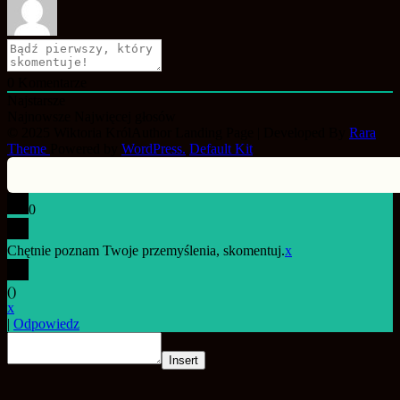
0
Komentarze
Najstarsze
Najnowsze
Najwięcej głosów
© 2025 Wiktoria Król
Author Landing Page | Developed By
Rara
Theme
Powered by
WordPress.
Default Kit
0
Chętnie poznam Twoje przemyślenia, skomentuj.
x
(
)
x
|
Odpowiedz
Insert