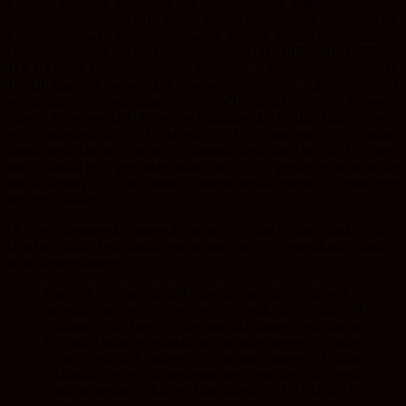
Pacjenci cierpieli na paraliż rąk i nóg, oprócz tego „dostrzeżono
podczas choroby wiąd, czyli schnięcie organów porażonych,
trudności mowy, zwiększoną wagę ciała i zabarwienie ciemno-
cisawe skóry”(„Gazeta Warszawska”, 21.05.1877–2.06.1877, nr
119.). Lekarz i profesor chemii lekarskiej, Aleksander Stopczański,
zbadał tapety i potwierdził obecność arszeniku, „który również
wyśledzono w wydzielinach chorych”(Ibidem.). Profesor Głównej
Szkoły Warszawskiej, Bolesław Fudakowski, bardzo zainteresował
się doniesieniami z Krakowa, a że zajmowały go ogólne
zagadnienia chemii, medycyny, farmakologii, toksykologii i higieny,
sam „znalazł przy poszukiwaniach swoich w pewnym papierze do
obicia zielonym 50 miligramów arsenu metalicznego, na jeden metr
papieru”(Ibidem.).
„Kurjer Warszawski” donosił również o sprawie mieszkanki z ulicy
Oboźnej, która była zmuszona zmienić wystrój mieszkania dopiero
co wytapetowanego.
Panna Z. osoba młoda i zupełnie przedtem zdrowa, z
niewiadomej przyczyny zaczęła widocznie niknąć i
chudnąć z groźnemi objawami dla całego organizmu.
Wzywani lekarze wpadali na rozmaite domysły, a jeden
z nich zwrócił uwagę na zielone tapety. Analiza
wykazała, że w zabarwieniu tem znajduje się spora
doza arszeniku („Kurjer Warszawski”, 3.03.1886, R.