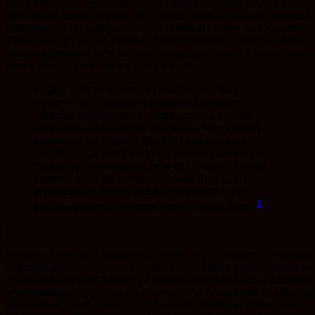
może zabierzesz się do tapetowania pokoi. Uważaj, gdy to robisz.
Nie daj się złapać policji” (W. Hinds, Another case of arsenical
poisoning by a wall-paper, „The Medical Times and Gazette”,
23.05.1857, t. 1.). W Prusach Polizei Physicus, policyjny lekarz
sanitarny, pilnował, aby nic nie zostało poczynione z naruszeniem
prawa zdrowia publicznego. Doktor pisał:
Anglik, którego znałem, wymyślił sobie, żeby
wytapetować salon tapetą o pewnym zielonym
odcieniu. Przebywanie w pomieszczeniu podczas
wieszania papieru nie jest przyjemne, więc sam był
nieobecny. Następnie wrócił i był zaskoczony, gdy
okazało się, że pokój nie był w ogóle wytapetowany.
Policja wysłała tam ludzi, żeby zdjęli tapetę. Zielony
pigment, który tak bardzo podziwiał Anglik, był
preparatem arszeniku, zielenią Scheelego; z tego
1
powodu uznano, że zagraża zdrowiu publicznemu
.
[…]
Profesor Stanisław Janikowski, który był dziekanem Wydziału
Lekarskiego Uniwersytetu Jagiellońskiego, a także pracownikiem w
Katedrze Medycyny Sądowej i Policji Lekarskiej oraz redaktorem
wspomnianego „Przeglądu Lekarskiego”, zawiadomił o zatruciu
arszenikiem 2 osób mieszkających w pokoju obitym zieloną tapetą.