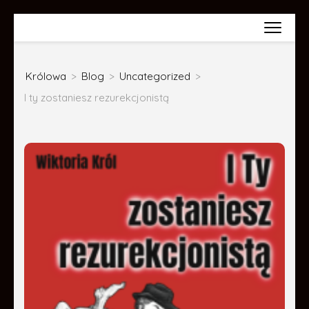
Skip
Wiktoria Król
to
content
Królowa
>
Blog
>
Uncategorized
>
(Press
I ty zostaniesz rezurekcjonistą
Enter)