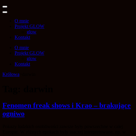
Skip
Wiktoria Król
to
content
O mnie
(Press
Projekt GLOW
Enter)
glow
Kontakt
O mnie
Projekt GLOW
glow
Kontakt
Królowa
>
darwin
Tag:
darwin
Fenomen freak shows i Krao – brakujące
ogniwo
Pokazy ludzkich osobliwości zawsze były powszechne w całej
Europie. W różnych epokach były inaczej interpretowane, np. w