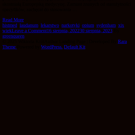
skostniałą Europejską medycynę. Zamiast znanych od starożytności
specyfików, zachęcał do stosowania …
Read More
histmed
,
laudanum
,
lekarstwo
,
narkotyki
,
opium
,
sydenham
,
xix
on
wiek
Leave a Comment
16 sierpnia, 2022
30 sierpnia, 2023
By
Coś
greenqueen
cię
© 2025 Wiktoria Król
Author Landing Page | Developed By
Rara
boli?
Theme
Powered by
WordPress.
Default Kit
Zażyj
laudanum!