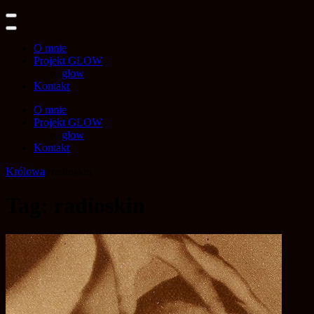
Skip
Wiktoria Król
to
content
O mnie
(Press
Projekt GLOW
Enter)
glow
Kontakt
O mnie
Projekt GLOW
glow
Kontakt
Królowa
>
radioskin
Tag:
radioskin